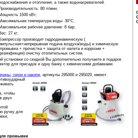
водоснабжения и отопления, а также водонагревателей.
Производительность: 80 л/мин;
Мощность 1500 кВт;
Максимальная температура воды: 30°C;
Максимальное рабочее давление: 8 бар;
Вес: 27 кг;
Компрессор производит гидродинамическую (
импульсная+непрерывная подача воздуха/воды) и химическую
(промывка + прочистка + защита от налета и коррозии +
дезинфекция) очистку отопительных систем.
ой установки со скидкой Вы дополнительно получаете в подарок
ектор для присадок и одну банку с химическими добавками.
чины, грязи и накипи
, артикулы 295000 и 295020, имеют:
отивоударный
еживать
а, чтобы
в двух
итой
ю ручку для
вки;
для промывки