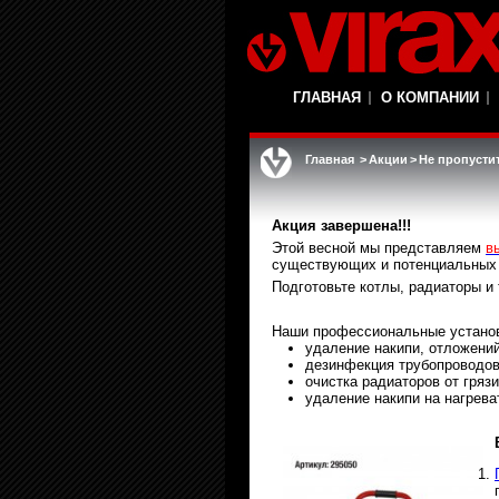
ГЛАВНАЯ
О КОМПАНИИ
Главная
>
Акции
>
Не пропусти
Акция завершена!!!
Этой весной мы представляем
в
существующих и потенциальных 
Подготовьте котлы, радиаторы и
Наши профессиональные установ
удаление накипи, отложений
дезинфекция трубопроводов
очистка радиаторов от гряз
удаление накипи на нагрева