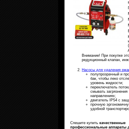
Внимание! При покупке эт
редукционный клапан, инж
Насосы для удаления ржав
полупрозрачный и пр
бак, чтобы леко отсл
уровень жидкости;
переключатель поток
смывать загрязнения 
направлениях;
двигатель IP54 с защ
прочную эргономичну
удобной транспортиро
Спешите купить
качественные
профессиональные аппараты 