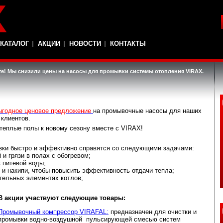
КАТАЛОГ
АКЦИИ
НОВОСТИ
КОНТАКТЫ
те! Мы снизили цены на насосы для промывки системы отопления VIRAX.
ыгодное ценовое предложение
на промывочные насосы для наших
клиентов.
 теплые полы к новому сезону вместе с VIRAX!
ки быстро и эффективно справятся со следующими задачами:
 и грязи в полах с обогревом;
 питевой воды;
и и накипи, чтобы повысить эффективность отдачи тепла;
тельных элементах котлов;
В акции участвуют следующие товары:
Промывочный компрессор VIRAFAL:
предназначен для очистки и
промывки водно-воздушной пульсирующей смесью систем